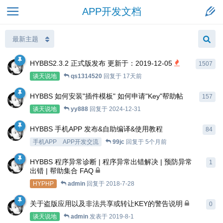
APP开发文档
HYBBS2.3.2 正式版发布 更新于：2019-12-05
1507
谈天说地
qs1314520
回复于
17天前
HYBBS 如何安装"插件模板" 如何申请"Key"帮助帖
157
谈天说地
yy888
回复于
2024-12-31
HYBBS 手机APP 发布&自助编译&使用教程
84
手机APP
APP开发交流
99jc
回复于
5个月前
HYBBS 程序异常诊断 | 程序异常出错解决 | 预防异常
1
出错 | 帮助集合 FAQ
HYPHP
admin
回复于
2018-7-28
关于盗版应用以及非法共享或转让KEY的警告说明
0
谈天说地
admin
发表于
2019-8-1