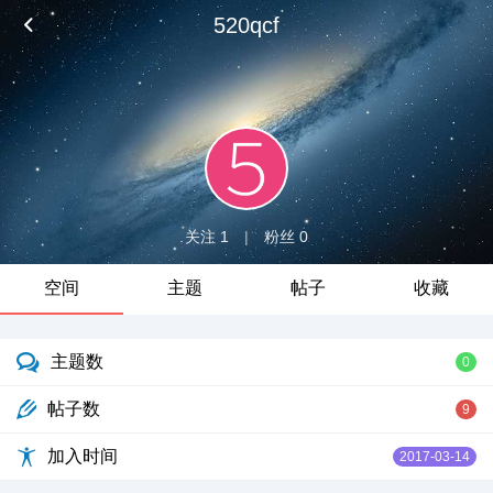
520qcf
关注 1
|
粉丝 0
空间
主题
帖子
收藏
主题数
0
帖子数
9
加入时间
2017-03-14