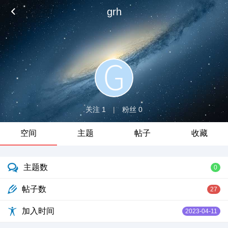
grh
关注 1
|
粉丝 0
空间
主题
帖子
收藏
主题数
0
帖子数
27
加入时间
2023-04-11