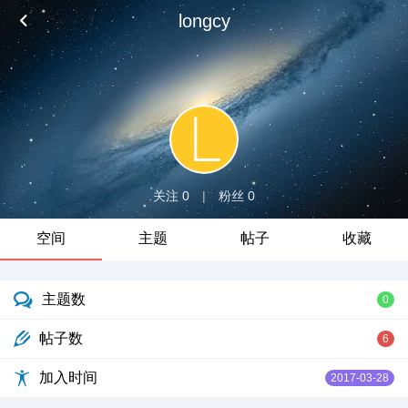
longcy
关注 0
|
粉丝 0
空间
主题
帖子
收藏
主题数
0
帖子数
6
加入时间
2017-03-28